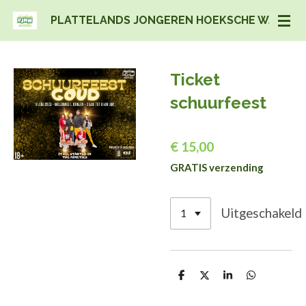
Ga
PLATTELANDS JONGEREN HOEKSCHE WAARD
direct
naar
de
Ticket
hoofdinhoud
schuurfeest
€ 15,00
GRATIS verzending
Uitgeschakeld
D
D
S
D
e
e
h
e
l
e
a
l